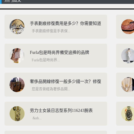
热门图文
手绘墙的特点及优势 手绘墙体
的价格优势
​手表劃痕修復費用是多少？你需要知道
手表劃痕修復是手表保...
​Furla包是時尚界備受追捧的品牌
Furla包是時尚界...
​奢侈品開線修復一般多少錢一次？修復
您是否曾經為奢侈品開...
劳力士女装日志型系列116243腕表
&nb...