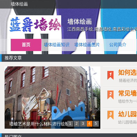
墙体绘画
墙体绘画
江西南昌手绘,南昌墙绘,南昌彩绘公
首页
墙体绘画知识
墙体绘画图片
公司简介
推荐文章
如何选
随着经济的
常见墙
墙绘作为一
幼儿园
幼儿园墙画
1
2
3
4
5
墙绘艺术是用什么材料进行绘制
呢？