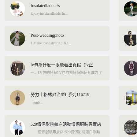
Insulatedladder/s
EpoxyinsulatedladderIn...
Post-weddingphoto
1.Makeupandstyling：&n...
​lv包為什麽一眼能看出真假（lv正
一、LV包的特點LV包的獨特特點使其成為了
一眼能...
勞力士格林尼治型II系列116719
&nb...
520情侶影院錶白活動情侶服裝專賣店
情侶服裝專賣店?520情侶影院錶白活動