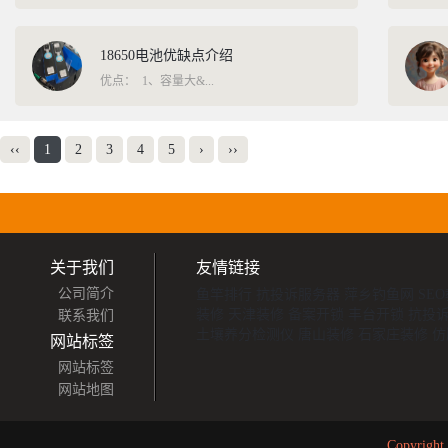
聚...
18650电池优缺点介绍
优点： 1、容量大&...
‹‹
1
2
3
4
5
›
››
关于我们
友情链接
公司简介
鱼竿排行
抗投诉服务器
萍乡钓鱼网
SE
装修
天津装修
备案开锁
丰台开锁
抗投诉
联系我们
土壤养分检测仪
唐山装修
石家庄装修
仿
网站标签
网站标签
网站地图
Copyrigh