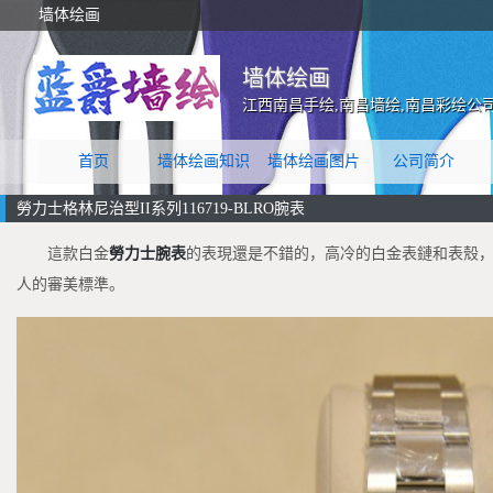
墙体绘画
墙体绘画
江西南昌手绘,南昌墙绘,南昌彩绘公
首页
墙体绘画知识
墙体绘画图片
公司简介
勞力士格林尼治型II系列116719-BLRO腕表
這款白金
勞力士
腕表
的表現還是不錯的，高冷的白金表鏈和表殼
人的審美標準。