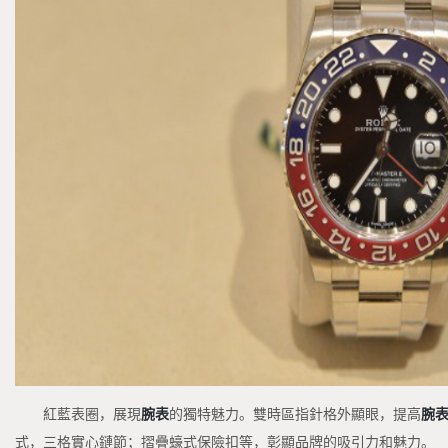
紅藍表圈，展現
腕表
的獨特魅力。雙時區指針格外顯眼，提高
腕
式，三格實心鏈節；摺疊蠔式保險扣等，彰顯品牌的吸引力和魅力。