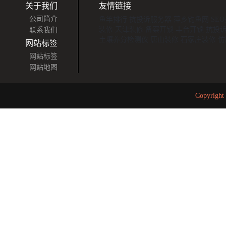
关于我们
友情链接
公司简介
鱼竿排行
抗投诉服务器
萍乡钓鱼网
SE
装修
天津装修
备案开锁
丰台开锁
抗投诉
联系我们
土壤养分检测仪
唐山装修
石家庄装修
仿
网站标签
网站标签
网站地图
Copyrigh