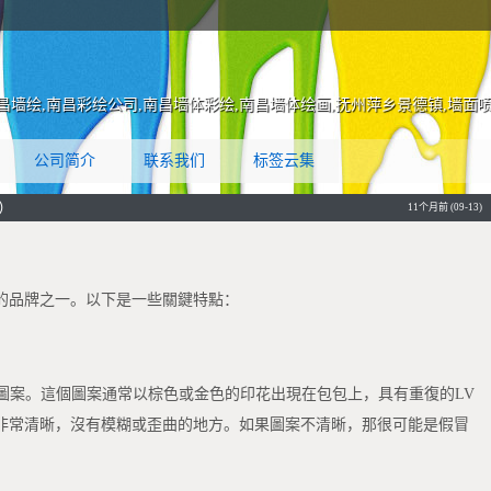
昌墙绘,南昌彩绘公司,南昌墙体彩绘,南昌墙体绘画,抚州萍乡景德镇,墙面
片
公司简介
联系我们
标签云集
）
11个月前 (09-13)
的品牌之一。以下是一些關鍵特點：
ram圖案。這個圖案通常以棕色或金色的印花出現在包包上，具有重復的LV
非常清晰，沒有模糊或歪曲的地方。如果圖案不清晰，那很可能是假冒