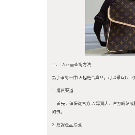
二、LV正品查詢方法
為了確認一件
LV包
是否真品，可以采取以下
1. 購買渠道
首先，確保從官方LV專賣店、官方網站或
的包。
2. 驗證產品編號