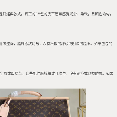
是其經典款式。真正的LV包的皮革應該感覺光滑、柔軟，且顏色均勻。
應該整齊，縫線應該均勻，沒有松散的線頭或明顯的縫隙。如果包包的
V字母或四葉草。這些配件應該精致且均勻，沒有劃痕或磨損跡象。如果