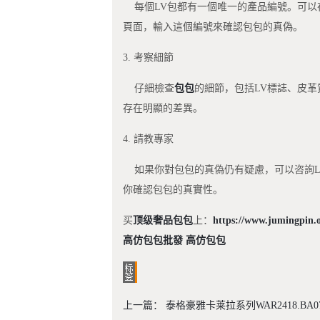
每個LV包都有一個唯一的產品編號。可以
頁面，輸入這個編號來確認包包的真偽。
3. 考察細節
仔細檢查
包包
的細節，包括LV標誌、皮
存在明顯的差異。
4. 請教專家
如果你對包包的真偽仍有疑慮，可以咨詢L
你確認包包的真實性。
买
顶级奢品包包
上：
https://www.jumingpin.
高仿包包批發
高仿包包
上一篇：
泰格豪雅卡莱拉系列WAR2418.BA0