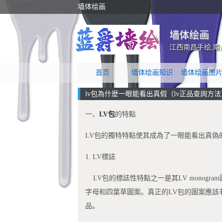
墙体绘画
墙体绘画
江西南昌手绘,南
首页
墙体绘画知识
墙体绘画图
​lv包為什麽一眼能看出真假（lv正品查詢方法
一、
LV包
的特點
LV包的獨特特點使其成為了一眼能看出真偽
1. LV標誌
LV包的標誌性特點之一是其LV monog
字母和四葉草圖案。真正的LV包的圖案應該
品。