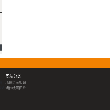
网站分类
墙体绘画知识
特
微站
墙体绘画图片