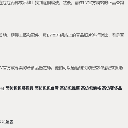
在包包內部或吊牌上找到這個編號。然後，前往LV官方網站的正品查詢
革質地、縫製工藝和配件。與LV官方網站上的真品照片進行對比，看是否
V官方或專業的奢侈品鑒定師。他們可以通過細致的檢查和經驗來幫助
org
高仿包包哪裡買
高仿包包台灣
高仿包推薦
高仿包價格
高仿奢侈品
776腕表