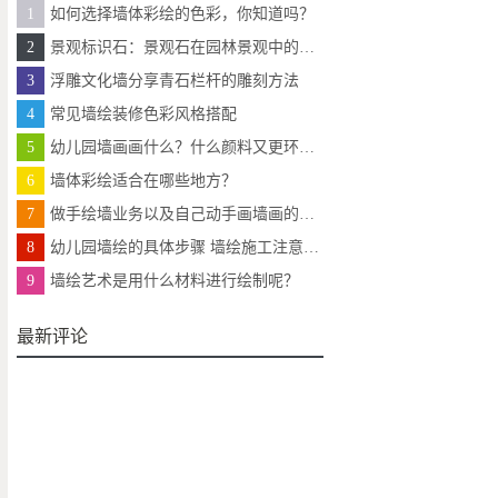
1
如何选择墙体彩绘的色彩，你知道吗？
2
景观标识石：景观石在园林景观中的常见应用
3
浮雕文化墙分享青石栏杆的雕刻方法
4
常见墙绘装修色彩风格搭配
5
幼儿园墙画画什么？什么颜料又更环保？
6
墙体彩绘适合在哪些地方？
7
做手绘墙业务以及自己动手画墙画的注意了
8
幼儿园墙绘的具体步骤 墙绘施工注意事项有哪些
9
墙绘艺术是用什么材料进行绘制呢？
最新评论