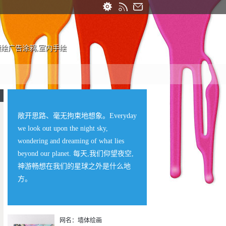
喷绘广告涂鸦,室内手绘
敞开思路、毫无拘束地想象。Everyday
we look out upon the night sky,
wondering and dreaming of what lies
beyond our planet. 每天,我们仰望夜空,
神游畅想在我们的星球之外是什么地
方。
网名：墙体绘画