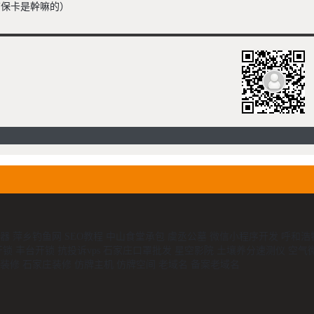
的質保卡是幹嘛的）
器
萍乡钓鱼网
SEO教程
中山食堂承包
虞丞公墓
微信小程序开发
呼和浩
开锁
丰台开锁
抗投诉vps
石家庄口罩批发
星空影院
土壤养分速测仪
空气
装修
石家庄装修
仿牌主机
仿牌空间
老域名
备案老域名