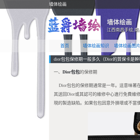
墙体绘画
墙体绘画
江西南昌手绘,南
首页
墙体绘画知识
墙体绘画图
dior包包保修期一般多久（Dior的質保卡是
一、
Dior包包
的保修期
Dior包包的保修期通常是一年。這意味著
其送回Dior或其認可的維修中心進行免費
現的製造缺陷。如果包包因意外損壞或不當