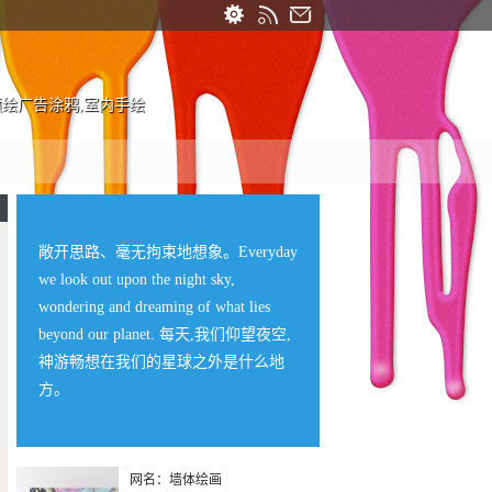
喷绘广告涂鸦,室内手绘
敞开思路、毫无拘束地想象。Everyday
we look out upon the night sky,
wondering and dreaming of what lies
beyond our planet. 每天,我们仰望夜空,
神游畅想在我们的星球之外是什么地
方。
网名：墙体绘画