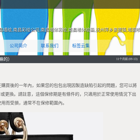
昌墙绘,南昌彩绘公司,南昌墙体彩绘,南昌墙体绘画,抚州萍乡景德镇,墙面
片
公司简介
联系我们
标签云集
幹嘛的）
11个月前 (09-13)
在購買後的一年內，如果您的包包出現因製造缺陷引起的問題，您可以將
維修或更換。請註意，這個保修期是有條件的，只適用於正常使用情況下出
使用而受損，通常不在保修範圍內。