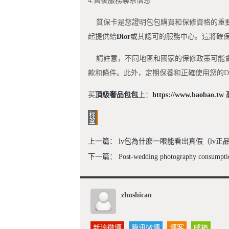
4.售後服務聯系信息
質保卡是您證明包包購買和保修資格的重
起提供給
Dior
或其認可的服務中心。這將確
請註意，不同地區和國家的保修政策可能會有
款和條件。此外，定期保養和正確使用您的D
买
頂級奢品包包
上：
https://www.baobao.tw
上一篇：
​lv包為什麽一眼能看出真假（lv正
下一篇：
Post-wedding photography consumpti
zhushican
新浪微博
腾讯微博
博客
邮箱